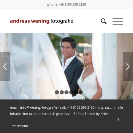
phone +49 8105 399 2150
Next
1
2
3
4
5
6
7
email: info@wening-fotografie
- call: +49 8105 399 2150 -
impressum
- alle
Inhalte sind urheberrechtlich geschützt -
Enfold Theme by Kriesi
impressum